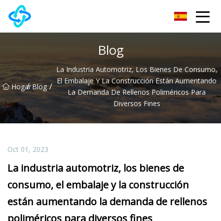
Grupo Co., Ltd de la cerradura de puerta de Chongqing UPVC
Blog
La Industria Automotriz, Los Bienes De Consumo,
El Embalaje Y La Construcción Están Aumentando
/
/
Hogar
Blog
La Demanda De Rellenos Poliméricos Para
Diversos Fines
Oct 01, 2023
La industria automotriz, los bienes de
consumo, el embalaje y la construcción
están aumentando la demanda de rellenos
poliméricos para diversos fines