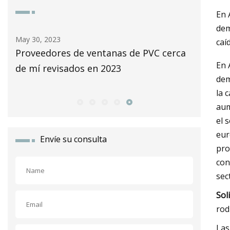
En 
dem
May 30, 2023
May 26, 2
caí
2023
Proveedores de ventanas de PVC cerca
Producc
En 
de mí revisados ​​en 2023
aislante
dem
Felberm
la 
aum
el 
eur
Envíe su consulta
pro
con
sec
Sol
rod
Las