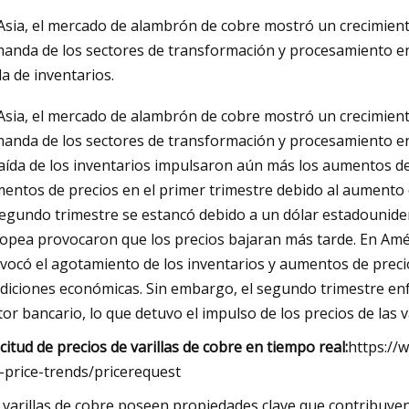
Asia, el mercado de alambrón de cobre mostró un crecimiento 
anda de los sectores de transformación y procesamiento en
023
da de inventarios.
ión automatizada de vidrio
Asia, el mercado de alambrón de cobre mostró un crecimiento 
 por parte de LiSEC en
anda de los sectores de transformación y procesamiento en
ayer Ventanas y puertas
caída de los inventarios impulsaron aún más los aumentos d
entos de precios en el primer trimestre debido al aumento 
segundo trimestre se estancó debido a un dólar estadouniden
opea provocaron que los precios bajaran más tarde. En Améri
vocó el agotamiento de los inventarios y aumentos de precio
diciones económicas. Sin embargo, el segundo trimestre enfre
tor bancario, lo que detuvo el impulso de los precios de las v
icitud de precios de varillas de cobre en tiempo real:
https://
-price-trends/pricerequest
 varillas de cobre poseen propiedades clave que contribuyen