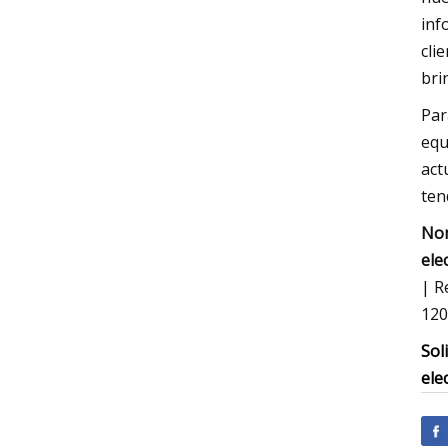
inf
cli
bri
Par
equ
act
ten
Nom
ele
| R
120
Sol
ele