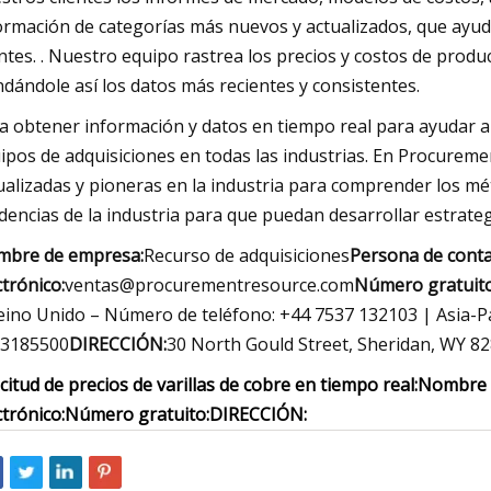
ormación de categorías más nuevos y actualizados, que ayuda
entes. . Nuestro equipo rastrea los precios y costos de prod
ndándole así los datos más recientes y consistentes.
a obtener información y datos en tiempo real para ayudar a
ipos de adquisiciones en todas las industrias. En Procurem
ualizadas y pioneras en la industria para comprender los mét
dencias de la industria para que puedan desarrollar estrate
bre de empresa:
Recurso de adquisiciones
Persona de conta
ctrónico:
ventas@procurementresource.com
Número gratuito
eino Unido – Número de teléfono: +44 7537 132103 | Asia-Pa
3185500
DIRECCIÓN:
30 North Gould Street, Sheridan, WY 82
icitud de precios de varillas de cobre en tiempo real:
Nombre 
ctrónico:
Número gratuito:
DIRECCIÓN: