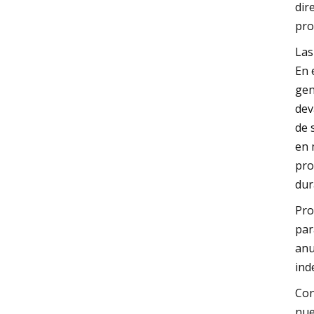
dir
pro
Las
En 
gen
dev
de 
en 
pro
dur
Pro
par
anu
ind
Con
nue