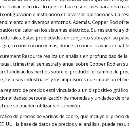
ductividad eléctrica, lo que los hace esenciales para una tra
il configuración e instalación en diversas aplicaciones. La re
rendimiento en diversos entornos. Además, Copper Rod ofrece
ipación del calor en los sistemas eléctricos. Su resistencia
ructurales. Estas propiedades en conjunto subrayan su papel 
rgía, la construcción y más, donde la conductividad confiable 
curement Resource realiza un análisis en profundidad de la
sual, trimestral, semestral y anual sobre Copper Rod en su 
profundidad los hechos sobre el producto, el cambio de prec
ve, los usos industriales y los impulsores que impulsan el me
a registro de precios está vinculado a un dispositivo gráfico
cionalidades; personalización de monedas y unidades de pre
el que se pueden utilizar sin conexión.
gráfico de precios de varillas de cobre, que incluye el precio d
EE. UU., la base de datos de precios y el análisis, puede resu