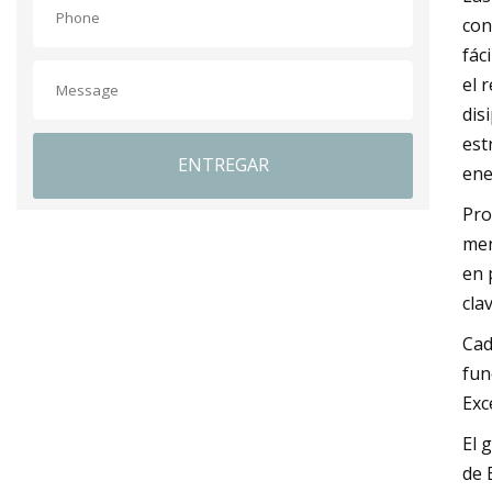
con
fác
el 
dis
est
ENTREGAR
ene
Pro
men
en 
cla
Cad
fun
Exc
El 
de 