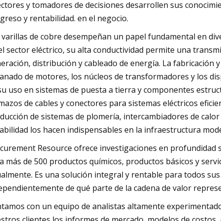
ectores y tomadores de decisiones desarrollen sus conocimi
greso y rentabilidad. en el negocio.
 varillas de cobre desempeñan un papel fundamental en dive
el sector eléctrico, su alta conductividad permite una transmis
eración, distribución y cableado de energía. La fabricación y
anado de motores, los núcleos de transformadores y los disp
su uso en sistemas de puesta a tierra y componentes estruct
mazos de cables y conectores para sistemas eléctricos eficien
ducción de sistemas de plomería, intercambiadores de calor y
abilidad los hacen indispensables en la infraestructura mod
curement Resource ofrece investigaciones en profundidad 
a más de 500 productos químicos, productos básicos y servic
almente. Es una solución integral y rentable para todos sus
ependientemente de qué parte de la cadena de valor represe
tamos con un equipo de analistas altamente experimentados
stros clientes los informes de mercado, modelos de costos, 