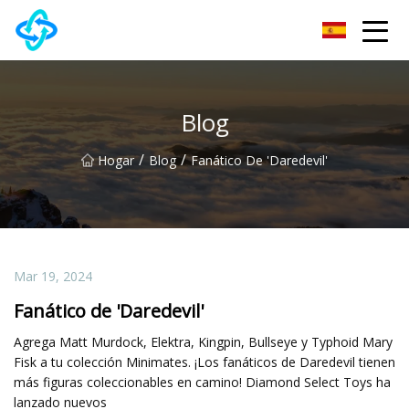
Grupo Co., Ltd de la cerradura de puerta de Chongqing UPVC
Blog
/
/
Hogar
Blog
Fanático De 'Daredevil'
Mar 19, 2024
Fanático de 'Daredevil'
Agrega Matt Murdock, Elektra, Kingpin, Bullseye y Typhoid Mary
Fisk a tu colección Minimates. ¡Los fanáticos de Daredevil tienen
más figuras coleccionables en camino! Diamond Select Toys ha
lanzado nuevos