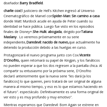
diseñador.
Barry Bradfield
.
charlie cox
El justiciero de Hell's Kitchen ingresó al Universo
Cinematográfico de Marvel con
Spider-Man: Sin camino a casa
donde Matt Murdock acude en ayuda de Peter cuando su
identidad se hace pública. Luego fue visto en los episodios
finales de Disney+.
She-Hulk: abogada
, dirigido por
Tatiana
Maslany
. Lo veremos próximamente en su serie
independiente,
Daredevil: nacido de nuevo,
que actualmente ha
detenido la producción debido a las huelgas en curso.
Protagonizará el nuevo programa junto con Cox.
Vicente
D'Onofrio,
quien retomará su papel de Kingpin, y los fanáticos
no pueden esperar a que los dos regresen a la pantalla chica. Al
compartir su entusiasmo por la próxima serie, D'Onofrio
declaró anteriormente que la nueva serie "les dará [a los
fanáticos] lo que quieren, pero tratará de ser original de alguna
manera al mismo tiempo, y eso es lo que estamos haciendo en
el futuro". espectáculo. Definitivamente es una forma original de
ver esto y es muy profundo y muy emotivo”.
Mientras esperamos que Daredevil: Born Again se estrene en