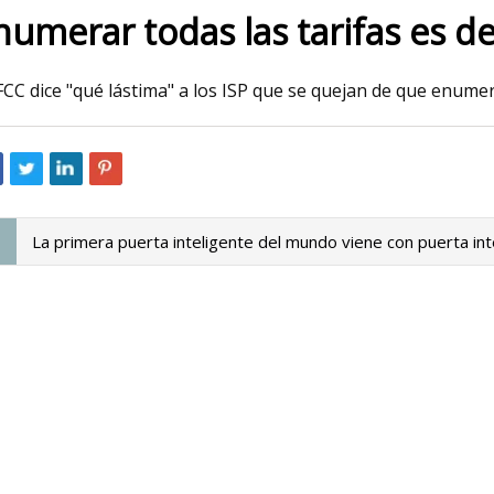
numerar todas las tarifas es de
023
May 26, 2023
FCC dice "qué lástima" a los ISP que se quejan de que enumera
ores de ventanas de PVC cerca
Producción automati
visados ​​en 2023
aislante por parte d
Felbermayer Ventan
La primera puerta inteligente del mundo viene con puerta in