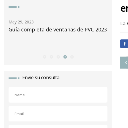
e
May 29, 2023
May 30, 2
La 
Guía completa de ventanas de PVC 2023
Proveed
de mí re
Envíe su consulta