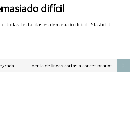
masiado difícil
r todas las tarifas es demasiado difícil - Slashdot
zada de vidrio
e LiSEC en
as y puertas
tegrada
Venta de líneas cortas a concesionarios