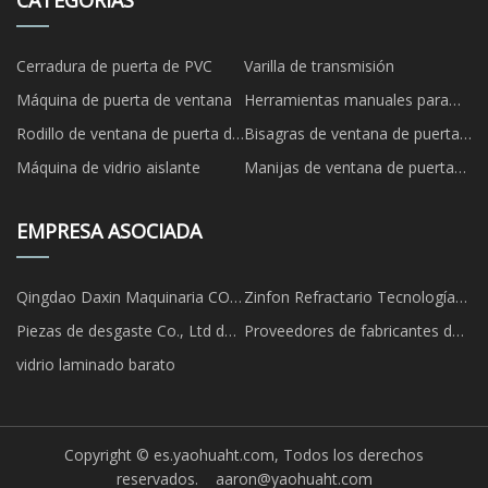
Cerradura de puerta de PVC
Varilla de transmisión
Máquina de puerta de ventana
Herramientas manuales para
puertas y ventanas
Rodillo de ventana de puerta de
Bisagras de ventana de puerta
UPVC
de UPVC
Máquina de vidrio aislante
Manijas de ventana de puerta
de UPVC
EMPRESA ASOCIADA
Qingdao Daxin Maquinaria CO .,
Zinfon Refractario Tecnología
Ltd .
Co., Ltd.
Piezas de desgaste Co., Ltd de
Proveedores de fabricantes de
Shanxi Vavi
hilados texturizados por china
vidrio laminado barato
Copyright © es.yaohuaht.com, Todos los derechos
reservados.
aaron@yaohuaht.com