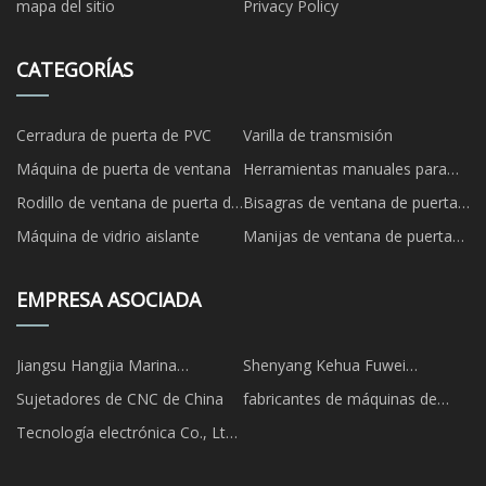
mapa del sitio
Privacy Policy
CATEGORÍAS
Cerradura de puerta de PVC
Varilla de transmisión
Máquina de puerta de ventana
Herramientas manuales para
puertas y ventanas
Rodillo de ventana de puerta de
Bisagras de ventana de puerta
UPVC
de UPVC
Máquina de vidrio aislante
Manijas de ventana de puerta
de UPVC
EMPRESA ASOCIADA
Jiangsu Hangjia Marina
Shenyang Kehua Fuwei
Decoración Co., Ltd.
Fabricación de equipos
Sujetadores de CNC de China
fabricantes de máquinas de
industriales Co., Ltd.
urdido
Tecnología electrónica Co., Ltd.
de Hangzhou Daren