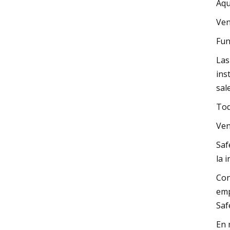
Aqu
Ven
Fun
Las
ins
sal
Tod
Ven
Saf
la 
Con
emp
Saf
En 