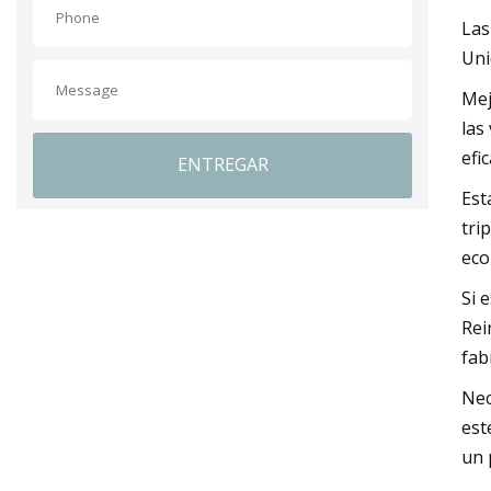
Las
Uni
Mej
las
efic
ENTREGAR
Est
tri
eco
Si 
Rei
fab
Nec
est
un 