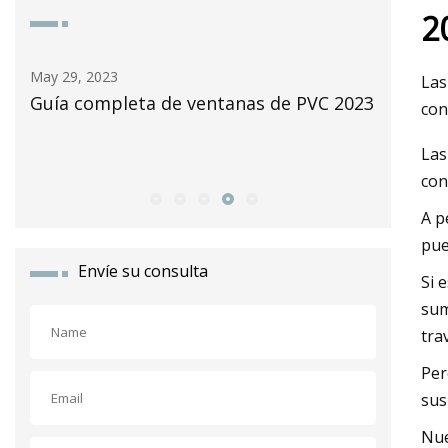
2
May 30, 2023
Las
leta de ventanas de PVC 2023
Proveedores de venta
con
de mí revisados ​​en 20
Las
con
A p
pue
Envíe su consulta
Si 
sum
tra
Per
sus
Nue