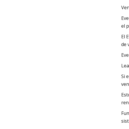
Ven
Eve
el 
El 
de 
Eve
Lea
Si 
ven
Est
ren
Fun
sis