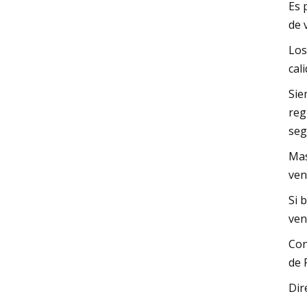
Es 
de 
Los
cal
Sie
reg
seg
Mas
ven
Si 
ven
Con
de 
Dir