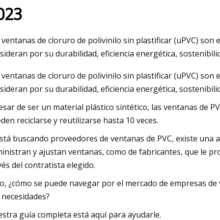
023
May 26, 2023
 ventanas de cloruro de polivinilo sin plastificar (uPVC) son
nas de PVC cerca
Producción automatizada de vidri
sideran por su durabilidad, eficiencia energética, sostenibilid
23
aislante por parte de LiSEC en
 ventanas de cloruro de polivinilo sin plastificar (uPVC) son
Felbermayer Ventanas y puertas
sideran por su durabilidad, eficiencia energética, sostenibili
esar de ser un material plástico sintético, las ventanas de P
den reciclarse y reutilizarse hasta 10 veces.
está buscando proveedores de ventanas de PVC, existe una a
inistran y ajustan ventanas, como de fabricantes, que le p
vés del contratista elegido.
o, ¿cómo se puede navegar por el mercado de empresas de v
 necesidades?
stra guía completa está aquí para ayudarle.