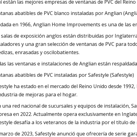
í están las mejores empresas de ventanas de PVC del Reino
tanas abatibles de PVC blanco instaladas por Anglian (An
dada en 1966, Anglian Home Improvements es una de las e
 salas de exposición anglos están distribuidas por Inglaterr
taladores y una gran selección de ventanas de PVC para todos 
edizas, enrasadas y oscilobatientes.
as las ventanas e instalaciones de Anglian están respaldada
tanas abatibles de PVC instaladas por Safestyle (Safestyle)
estyle ha estado en el mercado del Reino Unido desde 1992, 
industria de mejoras para el hogar.
 una red nacional de sucursales y equipos de instalación, Sa
resa en 2022. Actualmente opera exclusivamente en Inglater
estyle desafía a los veteranos de la industria por el título 
marzo de 2023, Safestyle anunció que ofrecería de serie gara