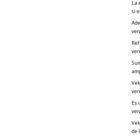
La 
si 
Ade
ven
Reh
ven
Sum
amp
Vek
ven
Es 
ven
Vek
de 