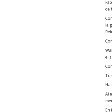
Fab
de 
Con
la 
Rei
Con
Wal
el 
Con
Tur
Ha 
Al 
mem
En 