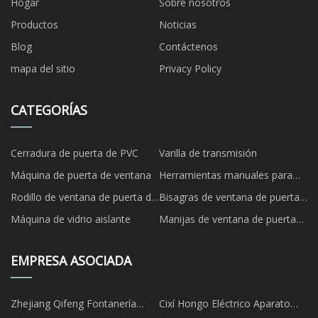
Hogar
Sobre nosotros
Productos
Noticias
Blog
Contáctenos
mapa del sitio
Privacy Policy
CATEGORÍAS
Cerradura de puerta de PVC
Varilla de transmisión
Máquina de puerta de ventana
Herramientas manuales para
puertas y ventanas
Rodillo de ventana de puerta de
Bisagras de ventana de puerta
UPVC
de UPVC
Máquina de vidrio aislante
Manijas de ventana de puerta
de UPVC
EMPRESA ASOCIADA
Zhejiang Qifeng Fontanería
Cixí Hongo Eléctrico Aparato