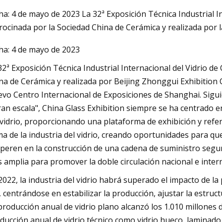
ha: 4 de mayo de 2023 La 32ª Exposición Técnica Industrial In
rocinada por la Sociedad China de Cerámica y realizada por 
May 16, 2023
ha: 4 de mayo de 2023
Liderando el camino en lo alto
es
32ª Exposición Técnica Industrial Internacional del Vidrio de
a
na de Cerámica y realizada por Beijing Zhonggui Exhibition Co.
vo Centro Internacional de Exposiciones de Shanghai. Siguie
ran escala", China Glass Exhibition siempre se ha centrado en
 vidrio, proporcionando una plataforma de exhibición y refere
a de la industria del vidrio, creando oportunidades para que
peren en la construcción de una cadena de suministro segur
 amplia para promover la doble circulación nacional e interna
2022, la industria del vidrio habrá superado el impacto de la
., centrándose en estabilizar la producción, ajustar la estru
producción anual de vidrio plano alcanzó los 1.010 millones 
ducción anual de vidrio técnico como vidrio hueco, laminado