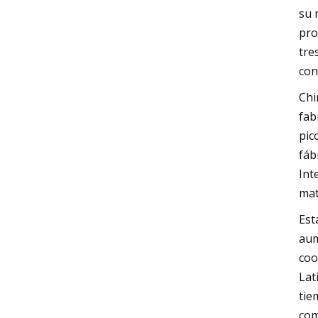
su 
pro
tre
con
Chi
fab
pic
fáb
Int
mat
Est
aum
coo
Lat
tie
com