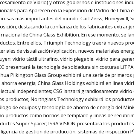
cesamiento de Vidrio) y otros gobiernos e instituciones ind
ionales para Aparecen en la Exposición del Vidrio de China 
resas más importantes del mundo: Carl Zeiss, Honeywell, Sie
osición, destacando la confianza de los fabricantes extranjer
ernacional de China Glass Exhibition. En ese momento, se l
ductos. Entre ellos, Triumph Technology traerá nuevos prod
eriales de visualización/aplicación, nuevos materiales energét
luyen: vidrio táctil ultrafino, vidrio plegable, vidrio para ge
EC presentará la tecnología de soldadura sin costuras LiTPA 
hua Pilkington Glass Group exhibirá una serie de primeros 
 ahorra energía; China Glass Holdings exhibirá en línea vid
electual independientes; CSG lanzará grandiosamente vidrio 
os productos; Northglass Technology exhibirá los productos 
álogo de equipos y tecnología de ahorro de energía del Minis
o productos como hornos de templado y líneas de recubrim
ductos Super Spacer; ISRA VISION presentará los productos 
eligencia de gestión de producción, sistemas de inspección 