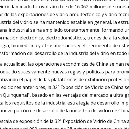
vidrio laminado fotovoltaico fue de 16.062 millones de tonel
or de las exportaciones de vidrio arquitectónico y vidrio té
ustria del vidrio se ha mantenido estable en general, la est
ena industrial se ha ampliado constantemente, formando un d
ormación electrónica, electrodomésticos, trenes de alta velo
rgía, biomedicina y otros mercados, y el crecimiento de esta
nsformación del desarrollo de la industria del vidrio en tod
la actualidad, las operaciones económicas de China se han 
roducido sucesivamente nuevas reglas y políticas para promo
atizando el papel de las plataformas de exhibición profesio
 ediciones anteriores, la 32ª Exposición de Vidrio de China s
n Quinquenal", basado en las ventajas del mercado a ultra gra
ca los requisitos de la industria. estrategia de desarrollo im
nuevo patrón de desarrollo de la industria del vidrio de Chin
escala de exposición de la 32ª Exposición de Vidrio de China