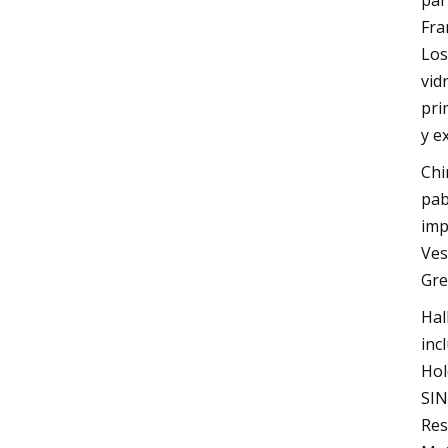
par
Fra
Los
vid
pri
y e
Chi
pab
imp
Ves
Gre
Hal
inc
Hol
SIN
Res