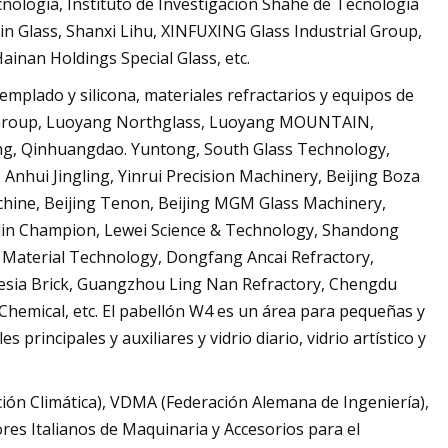
nología, Instituto de Investigación Shahe de Tecnología
hin Glass, Shanxi Lihu, XINFUXING Glass Industrial Group,
ainan Holdings Special Glass, etc.
mplado y silicona, materiales refractarios y equipos de
s Group, Luoyang Northglass, Luoyang MOUNTAIN,
g, Qinhuangdao. Yuntong, South Glass Technology,
hui Jingling, Yinrui Precision Machinery, Beijing Boza
chine, Beijing Tenon, Beijing MGM Glass Machinery,
ilin Champion, Lewei Science & Technology, Shandong
 Material Technology, Dongfang Ancai Refractory,
sia Brick, Guangzhou Ling Nan Refractory, Chengdu
Chemical, etc. El pabellón W4 es un área para pequeñas y
rincipales y auxiliares y vidrio diario, vidrio artístico y
ón Climática), VDMA (Federación Alemana de Ingeniería),
res Italianos de Maquinaria y Accesorios para el