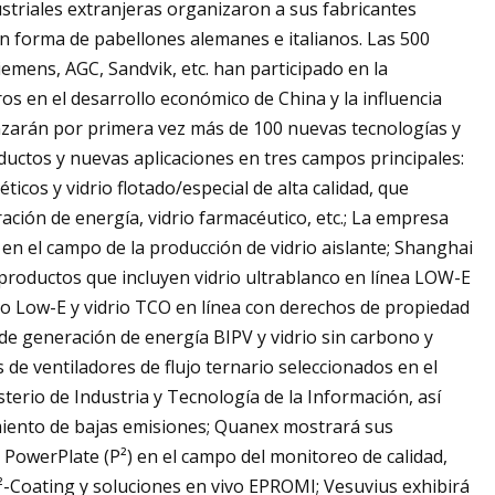
ustriales extranjeras organizaron a sus fabricantes
en forma de pabellones alemanes e italianos. Las 500
mens, AGC, Sandvik, etc. han participado en la
os en el desarrollo económico de China y la influencia
anzarán por primera vez más de 100 nuevas tecnologías y
uctos y nuevas aplicaciones en tres campos principales:
icos y vidrio flotado/especial de alta calidad, que
neración de energía, vidrio farmacéutico, etc.; La empresa
en el campo de la producción de vidrio aislante; Shanghai
productos que incluyen vidrio ultrablanco en línea LOW-E
rio Low-E y vidrio TCO en línea con derechos de propiedad
de generación de energía BIPV y vidrio sin carbono y
de ventiladores de flujo ternario seleccionados en el
terio de Industria y Tecnología de la Información, así
iento de bajas emisiones; Quanex mostrará sus
PowerPlate (P²) en el campo del monitoreo de calidad,
P²-Coating y soluciones en vivo EPROMI; Vesuvius exhibirá