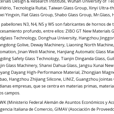
erials Design & Research Institute, Wuhan University of Tec
 Vidrio, Tecnología Ruitai, Taiwan Glass Group, Xinyi Ultra-t
ei Yingxin, Flat Glass Group, Shabo Glass Group, Mr.Glass, H
 pabellones N3, N4, N5 y W5 son fabricantes de hornos de te
cesamiento profundo, entre ellos: ZIBO GT New Material
dglass Technology, Donghua University, Hangzhou Jinggon
ngdong Golive, Deway Machinery, Liaoning North Machine, An
omation, Jinan Weili Machine, Hanjiang Automatic Glass Ma
gding Safety Glass Technology, Tianjin Dinganda Glass, Gu
jin Glass Machinery, Shanxi Dahua Glass, Jangsu Xunai New
yang Dayang High-Performance Material, Zhongjian Magne
bao, Hangzhou Zhijiang Silicone, LINIZ, Guangzhou Jointas 
ianas empresas, que se centra en materias primas, materiales p
os campos.
K (Ministerio Federal Alemán de Asuntos Económicos y Acci
Agencia Italiana de Comercio, GIMAV (Asociación de Proveedo