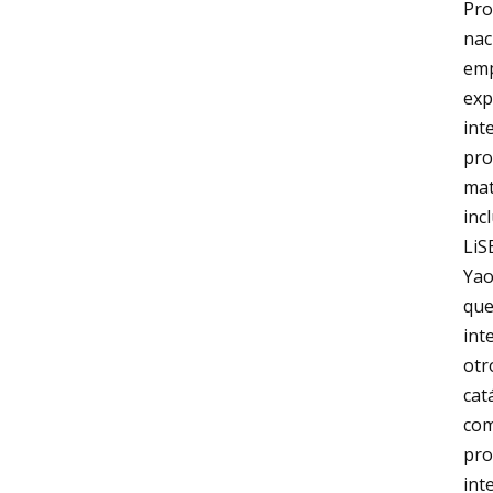
Pro
nac
emp
exp
int
pro
mat
inc
LiS
Yao
que
int
otr
cat
com
pro
int