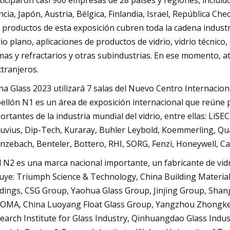
ticiparon casi 900 empresas de 28 países y regiones, incluid
ncia, Japón, Austria, Bélgica, Finlandia, Israel, República Ch
 productos de esta exposición cubren toda la cadena industria
rio plano, aplicaciones de productos de vidrio, vidrio técni
mas y refractarios y otras subindustrias. En ese momento, a
xtranjeros.
na Glass 2023 utilizará 7 salas del Nuevo Centro Internacion
ellón N1 es un área de exposición internacional que reúne
ortantes de la industria mundial del vidrio, entre ellas: Li
uvius, Dip-Tech, Kuraray, Buhler Leybold, Koemmerling, Quane
nzebach, Benteler, Bottero, RHI, SORG, Fenzi, Honeywell, Car
l N2 es una marca nacional importante, un fabricante de vidri
luye: Triumph Science & Technology, China Building Materia
dings, CSG Group, Yaohua Glass Group, Jinjing Group, Shan
OMA, China Luoyang Float Glass Group, Yangzhou Zhongk
earch Institute for Glass Industry, Qinhuangdao Glass Indus