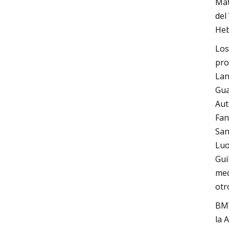
Mat
del
Heb
Los
pro
Lan
Gua
Aut
Fan
San
Luo
Gui
med
otr
BMW
la 