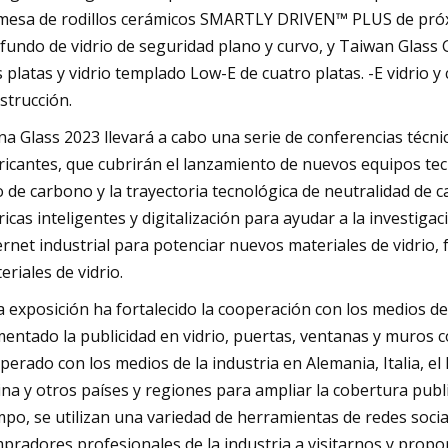
mesa de rodillos cerámicos SMARTLY DRIVEN™ PLUS de próx
fundo de vidrio de seguridad plano y curvo, y Taiwan Glass
s platas y vidrio templado Low-E de cuatro platas. -E vidrio y
strucción.
na Glass 2023 llevará a cabo una serie de conferencias técn
ricantes, que cubrirán el lanzamiento de nuevos equipos tec
o de carbono y la trayectoria tecnológica de neutralidad de car
ricas inteligentes y digitalización para ayudar a la investigac
ernet industrial para potenciar nuevos materiales de vidrio, 
eriales de vidrio.
a exposición ha fortalecido la cooperación con los medios de 
entado la publicidad en vidrio, puertas, ventanas y muros c
perado con los medios de la industria en Alemania, Italia, el 
ina y otros países y regiones para ampliar la cobertura publi
mpo, se utilizan una variedad de herramientas de redes socia
pradores profesionales de la industria a visitarnos y propo