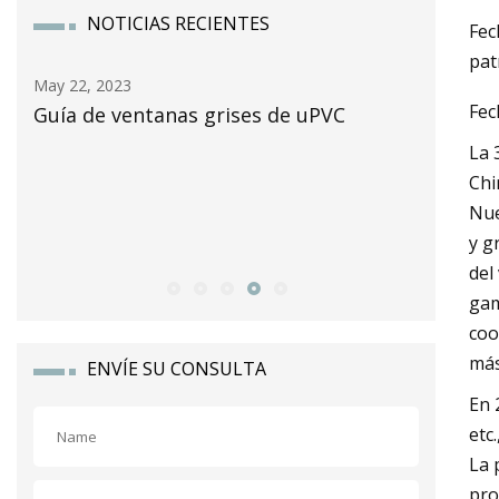
NOTICIAS RECIENTES
Fec
pat
May 24, 2023
Fec
e uPVC
El mercado de puertas para patio
alcanzará los 59.300 millones de dólar
La 
a nivel mundial para 2032 con una tas
Chi
Nue
compuesta anual del 4,6%: Allied
y g
Market Research
del
gam
coo
más
ENVÍE SU CONSULTA
En 
etc
La 
pro