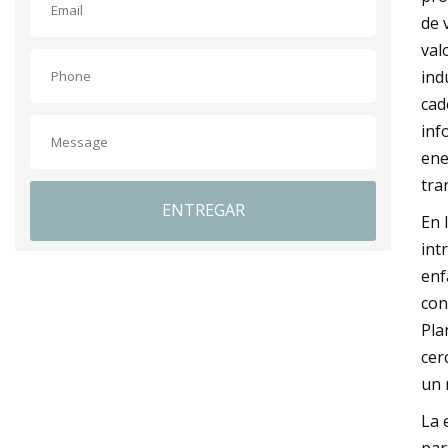
de 
val
ind
cad
inf
ene
tra
ENTREGAR
En 
int
enf
con
Pla
cer
un 
La 