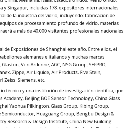
os China, Alemania, Italia, Estados Unidos, Reino Unido,
eca y Singapur, incluidas 178. expositores internacionales.
l de la industria del vidrio, incluyendo: fabricación de
co, equipos de procesamiento profundo de vidrio, materias
traerá a más de 40.000 visitantes profesionales nacionales
al de Exposiciones de Shanghai este año. Entre ellos, el
 pabellones alemanes e italianos y muchas marcas
SEC, Glaston, Von Ardenne, AGC, NSG Group, SEFPRO,
x, Zippe, Air Liquide, Air Products, Five Stein,
l Zeiss, Siemens, etc.
o técnico y una institución de investigación científica, que
ls Academy, Beijing BOE Sensor Technology, China Glass
ghai Yaohua Pilkington. Glass Group, Kibing Group,
e Semiconductor, Huaguang Group, Bengbu Design &
try Research & Design Institute, China New Building