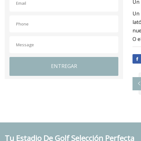
Un 
Un 
lat
nue
O e
ENTREGAR
Tu Estadio De Golf Selección Perfecta