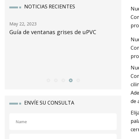
NOTICIAS RECIENTES
Nue
Com
May 22, 2023
May 24, 2
pro
Guía de ventanas grises de uPVC
El merc
Nue
alcanzar
Com
a nivel 
pro
compuest
Nue
Market 
Com
cil
Ade
de 
ENVÍE SU CONSULTA
Eli
pal
cer