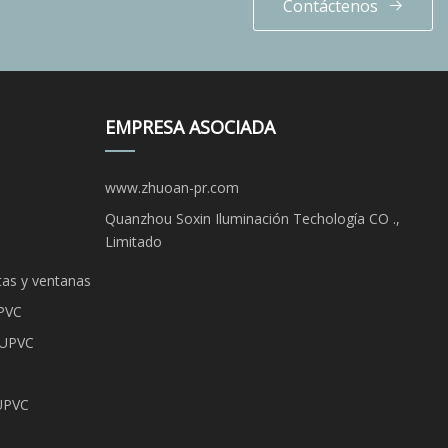
Contáctenos
EMPRESA ASOCIADA
www.zhuoan-pr.com
Quanzhou Soxin Iluminación Techología CO .,
Limitado
as y ventanas
UPVC
 UPVC
 UPVC