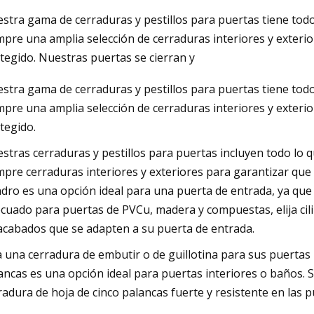
stra gama de cerraduras y pestillos para puertas tiene todo
pre una amplia selección de cerraduras interiores y exteri
023
May 16, 2023
tegido. Nuestras puertas se cierran y
ado de puertas para patio
Liderando el camino 
stra gama de cerraduras y pestillos para puertas tiene todo
á los 59.300 millones de dólares
pre una amplia selección de cerraduras interiores y exteri
mundial para 2032 con una tasa
tegido.
a anual del 4,6%: Allied
stras cerraduras y pestillos para puertas incluyen todo lo 
Research
pre cerraduras interiores y exteriores para garantizar que
indro es una opción ideal para una puerta de entrada, ya que
cuado para puertas de PVCu, madera y compuestas, elija cil
acabados que se adapten a su puerta de entrada.
ja una cerradura de embutir o de guillotina para sus puertas
ancas es una opción ideal para puertas interiores o baños. S
radura de hoja de cinco palancas fuerte y resistente en las 