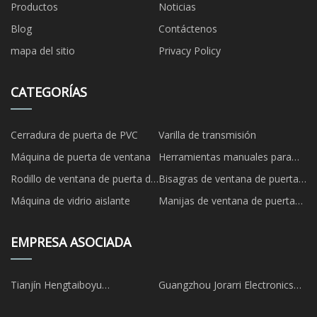
Productos
Noticias
Blog
Contáctenos
mapa del sitio
Privacy Policy
CATEGORÍAS
Cerradura de puerta de PVC
Varilla de transmisión
Máquina de puerta de ventana
Herramientas manuales para
puertas y ventanas
Rodillo de ventana de puerta de
Bisagras de ventana de puerta
UPVC
de UPVC
Máquina de vidrio aislante
Manijas de ventana de puerta
de UPVC
EMPRESA ASOCIADA
Tianjín Hengtaiboyu
Guangzhou Jorarri Electronics
internacional Comercio Co., Ltd
Co., Ltd.