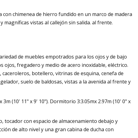
nta con chimenea de hierro fundido en un marco de madera
agníficas vistas al callejón sin salida. al frente.
variedad de muebles empotrados para los ojos y de bajo
os ojos, fregadero y medio de acero inoxidable, eléctrico.
 caceroleros, botellero, vitrinas de esquina, cenefa de
elador, suelo de baldosas, vistas a la avenida al frente y
 3m (10' 11" x 9' 10"). Dormitorio 3:3.05mx 2.97m (10' 0" x
, tocador con espacio de almacenamiento debajo y
cción de alto nivel y una gran cabina de ducha con