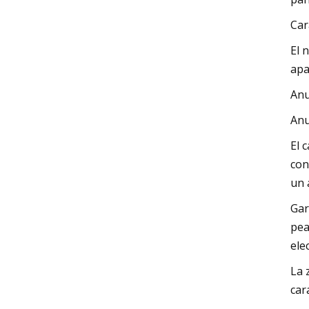
Car
El 
apa
Anu
Anu
El 
con
un 
Gar
pea
ele
La 
car