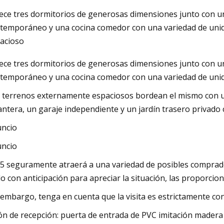
ece tres dormitorios de generosas dimensiones junto con un
temporáneo y una cocina comedor con una variedad de unid
023
May 16, 2023
acioso
ado de puertas para patio
Liderando el camino 
ece tres dormitorios de generosas dimensiones junto con un
á los 59.300 millones de dólares
temporáneo y una cocina comedor con una variedad de uni
mundial para 2032 con una tasa
 terrenos externamente espaciosos bordean el mismo con un
a anual del 4,6%: Allied
antera, un garaje independiente y un jardín trasero privado 
Research
ncio
ncio
5 seguramente atraerá a una variedad de posibles compra
lo con anticipación para apreciar la situación, las proporcio
 embargo, tenga en cuenta que la visita es estrictamente con 
ón de recepción: puerta de entrada de PVC imitación madera 