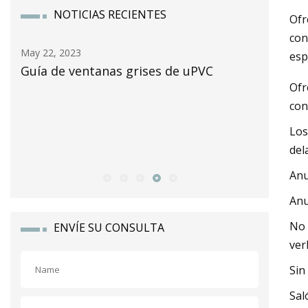
NOTICIAS RECIENTES
Ofr
con
May 22, 2023
May 24, 2
esp
Guía de ventanas grises de uPVC
El merc
Ofr
alcanzar
con
a nivel 
Los
compuest
del
Market 
Anu
Anu
No 
ENVÍE SU CONSULTA
ver
Sin
Sal