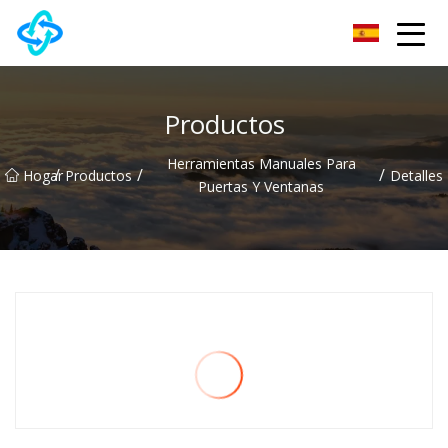
Grupo Co., Ltd de la cerradura de puerta de Chongqing UPVC
Productos
Herramientas Manuales Para
/
/
/
Hogar
Productos
Detalles
Puertas Y Ventanas