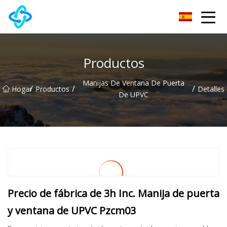
Grupo Co., Ltd de la cerradura de puerta de Chongqing UPVC
Productos
Manijas De Ventana De Puerta
/
/
/
Hogar
Productos
Detalles
De UPVC
Precio de fábrica de 3h Inc. Manija de puerta
y ventana de UPVC Pzcm03