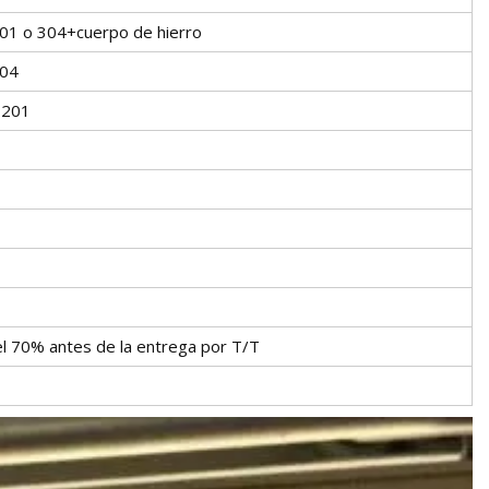
201 o 304+cuerpo de hierro
304
,201
l 70% antes de la entrega por T/T