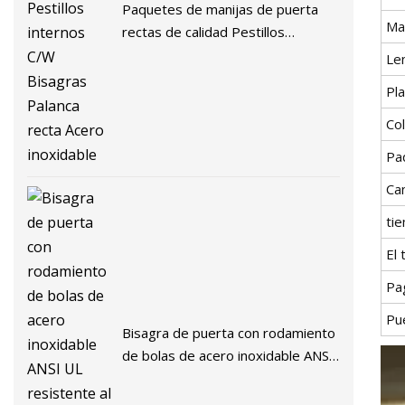
Paquetes de manijas de puerta
Mat
rectas de calidad Pestillos
internos C/W Bisagras Palanca
Le
recta Acero inoxidable
Pla
Co
Pa
Ca
ti
El
Pa
Pu
Bisagra de puerta con rodamiento
de bolas de acero inoxidable ANSI
UL resistente al fuego 4 con
certificado CE y UL (SSA001)