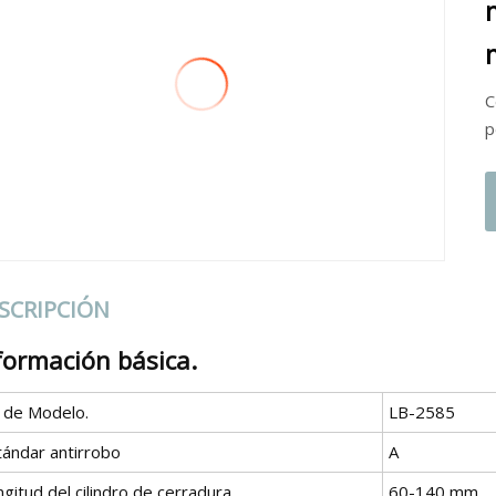
C
p
SCRIPCIÓN
formación básica.
º de Modelo.
LB-2585
tándar antirrobo
A
gitud del cilindro de cerradura
60-140 mm