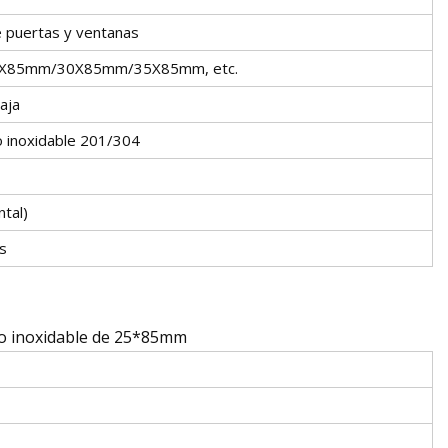
 puertas y ventanas
X85mm/30X85mm/35X85mm, etc.
aja
o inoxidable 201/304
ntal)
s
ro inoxidable de 25*85mm