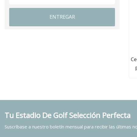
ENTREGAR
Ce
hu
c
em
Tu Estadio De Golf Selección Perfecta
i
Suscríbase a nuestro boletín mensual para recibir las últimas not
co