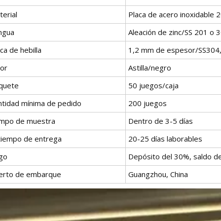
erial
Placa de acero inoxidable 
ngua
Aleación de zinc/SS 201 o 
ca de hebilla
1,2 mm de espesor/SS304
lor
Astilla/negro
quete
50 juegos/caja
ntidad mínima de pedido
200 juegos
empo de muestra
Dentro de 3-5 días
 tiempo de entrega
20-25 días laborables
go
Depósito del 30%, saldo de
erto de embarque
Guangzhou, China