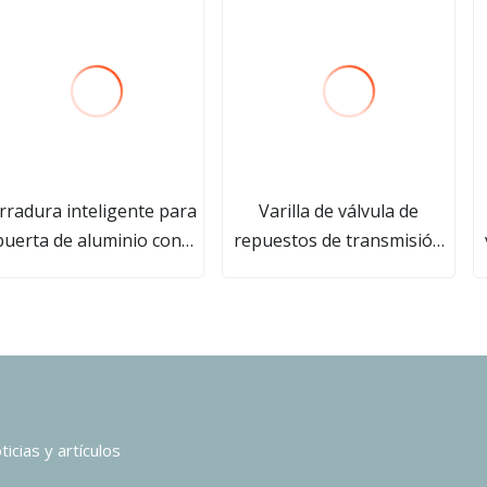
rradura inteligente para
Varilla de válvula de
puerta de aluminio con
repuestos de transmisión
ella dactilar Ttlock APP
Zf 4wg200 4644306376 para
ú
on cerradura de puerta
cargadora de ruedas LG958
inteligente digital de
butir estándar europeo
3585 para puerta de
aluminio Cerradura
nteligente para puertas
icias y artículos
rredizas de puerta UPVC