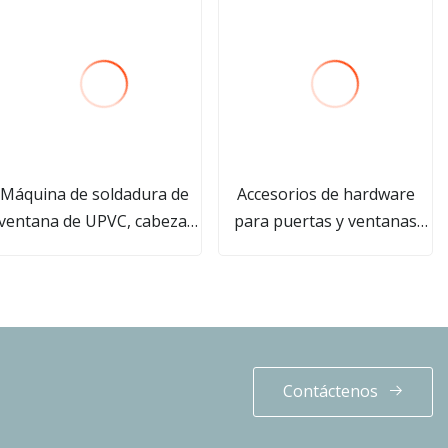
Máquina de soldadura de
Accesorios de hardware
ventana de UPVC, cabezal
para puertas y ventanas
nico, puerta de ventana de
Rueda de puerta corredera
PVC, precio de fábrica CE
POM Rodillo de ventana de
ISO
aluminio UPVC para
reemplazo de reparación
Contáctenos