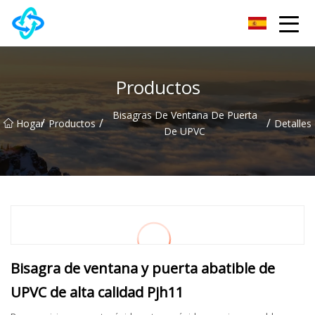
Grupo Co., Ltd de la cerradura de puerta de Chongqing UPVC
Productos
Bisagras De Ventana De Puerta
/
/
/
Hogar
Productos
Detalles
De UPVC
Bisagra de ventana y puerta abatible de
UPVC de alta calidad Pjh11