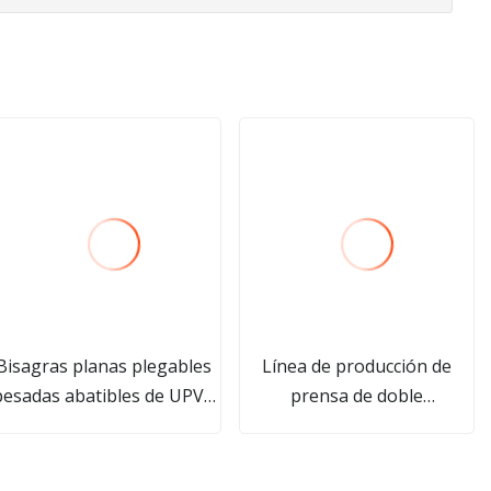
Bisagras planas plegables
Línea de producción de
pesadas abatibles de UPVC
prensa de doble
de apertura exterior para
acristalamiento Máquina
puertas
automática de vidrio
aislante Llenado de gas en