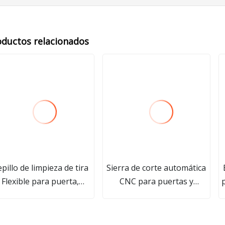
oductos relacionados
pillo de limpieza de tira
Sierra de corte automática
Flexible para puerta,
CNC para puertas y
ventana, escalera
ventanas de aluminio
ánica/Base de doble fila,
illo Industrial de pelo de