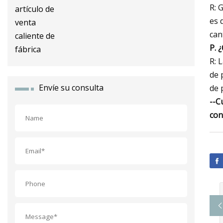
inoxidable, artículo de venta
R: 
caliente de fábrica
es 
can
P. 
R: 
de 
Envíe su consulta
de 
--C
con