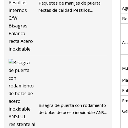
Paquetes de manijas de puerta
Ag
rectas de calidad Pestillos
internos C/W Bisagras Palanca
Re
recta Acero inoxidable
Ac
Mu
Pl
En
Em
Bisagra de puerta con rodamiento
Gar
de bolas de acero inoxidable ANSI
UL resistente al fuego 4 con
certificado CE y UL (SSA001)