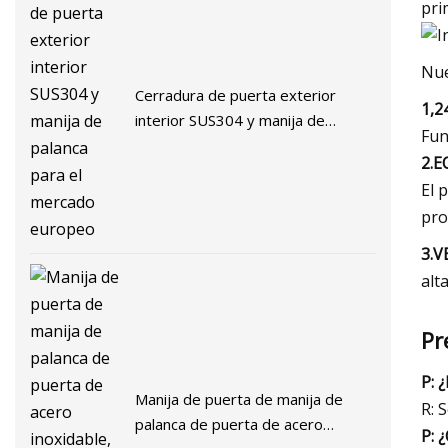
pri
Nue
Cerradura de puerta exterior
1,2
interior SUS304 y manija de
Fun
palanca para el mercado europeo
2.
El 
pro
3.V
alta
Pr
P: 
Manija de puerta de manija de
R: 
palanca de puerta de acero
P: 