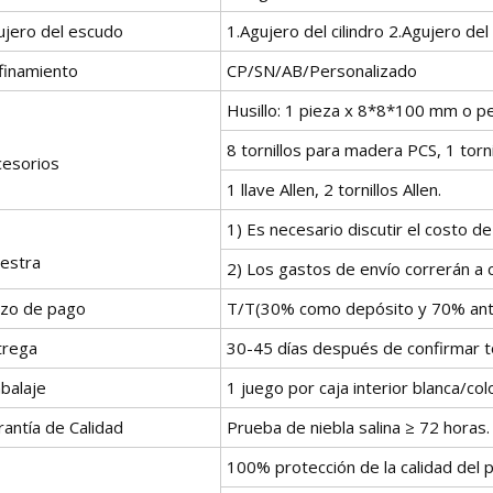
ujero del escudo
1.Agujero del cilindro 2.Agujero del
finamiento
CP/SN/AB/Personalizado
Husillo: 1 pieza x 8*8*100 mm o p
8 tornillos para madera PCS, 1 tor
cesorios
1 llave Allen, 2 tornillos Allen.
1) Es necesario discutir el costo d
estra
2) Los gastos de envío correrán a c
azo de pago
T/T(30% como depósito y 70% ante
trega
30-45 días después de confirmar to
balaje
1 juego por caja interior blanca/col
antía de Calidad
Prueba de niebla salina ≥ 72 horas.
100% protección de la calidad del 