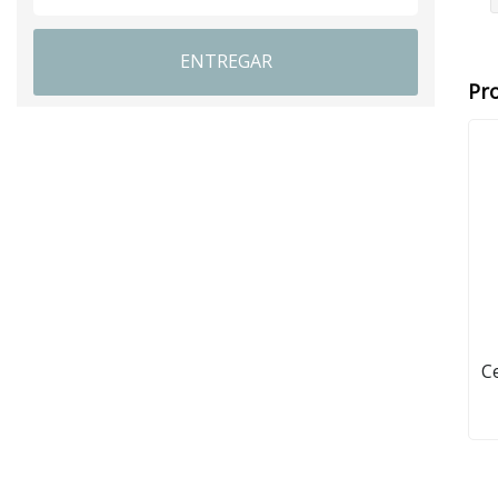
ENTREGAR
Pr
Ce
mec
cep