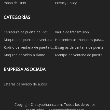
mapa del sitio
Privacy Policy
CATEGORÍAS
Cerradura de puerta de PVC
Varilla de transmisión
Máquina de puerta de ventana
Herramientas manuales para
puertas y ventanas
Rodillo de ventana de puerta de
Bisagras de ventana de puerta
UPVC
de UPVC
Máquina de vidrio aislante
Manijas de ventana de puerta
de UPVC
EMPRESA ASOCIADA
Esteras de lavado de autos
personalizadas
Copyright © es.yaohuaht.com, Todos los derechos
reservados.
aaron@yaohuaht.com